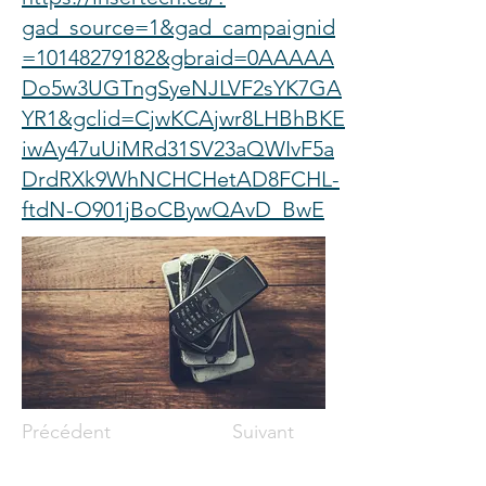
gad_source=1&gad_campaignid
=10148279182&gbraid=0AAAAA
Do5w3UGTngSyeNJLVF2sYK7GA
YR1&gclid=CjwKCAjwr8LHBhBKE
iwAy47uUiMRd31SV23aQWIvF5a
DrdRXk9WhNCHCHetAD8FCHL-
ftdN-O901jBoCBywQAvD_BwE
Précédent
Suivant