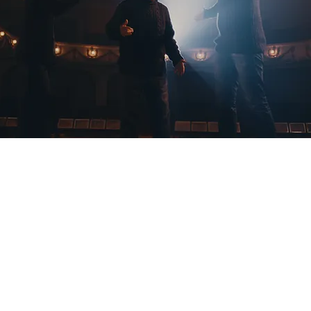
Bureau de Québec :
eau 400
155, boul. Charest Est
Québec, Qc, Canada, G1K 3G6
ils.com