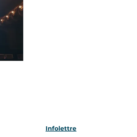
Bureau de Montréal :
2600, rue William-Tremblay,
bureau 200
Montréal Qc, Canada, H1Y 3J2
Infolettre