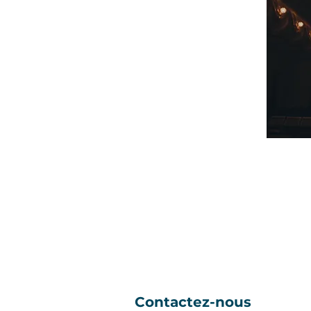
Siège social :
32, rue Saint-Charles Ouest, bur
Longueuil, Qc, Canada, J4H 1C6
Courriel :
mceconseils@mceconse
Téléphone : 450 646-7946
Contactez-nous