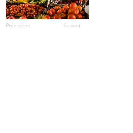
Précédent
Suivant
Siège social :
32, rue Saint-Charles Ouest, bureau 400
Longueuil, Qc, Canada, J4H 1C6
Courriel :
mceconseils@mceconseils.com
Téléphone :
450 646-7946
Bureau de Québec :
155, boul. Charest Est
Québec, Qc, Canada, G1K 3G6
Bureau de Montréal :
2600, rue William-Tremblay,