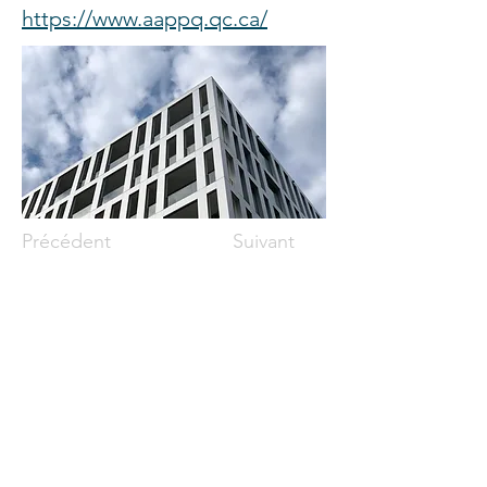
https://www.aappq.qc.ca/
Précédent
Suivant
Siège social :
32, rue Saint-Charles Ouest, bureau 400
Longueuil, Qc, Canada, J4H 1C6
Courriel :
mceconseils@mceconseils.com
Téléphone :
450 646-7946