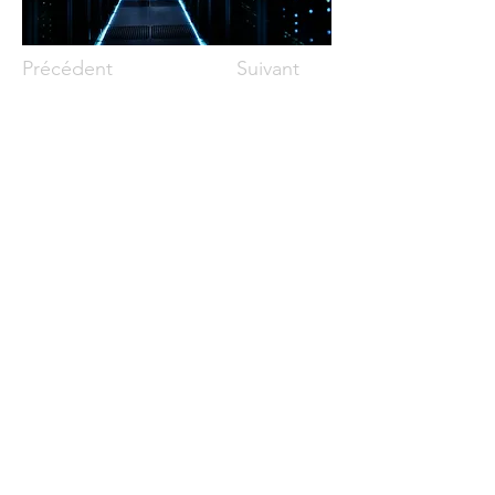
Précédent
Suivant
Siège social :
32, rue Saint-Charles Ouest, bureau 400
Longueuil, Qc, Canada, J4H 1C6
Courriel :
mceconseils@mceconseils.com
Téléphone :
450 646-7946
Bureau de Québec :
155, boul. Charest Est
Québec, Qc, Canada, G1K 3G6
Bureau de Montréal :
2600, rue William-Tremblay,