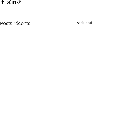
Voir tout
Posts récents
Siège social :
32, rue Saint-Charles Ouest, bureau 400