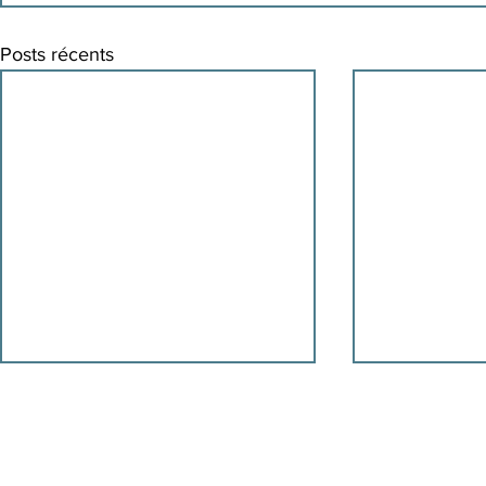
Posts récents
Siège social :
32, rue Saint-Charles Ouest, bur