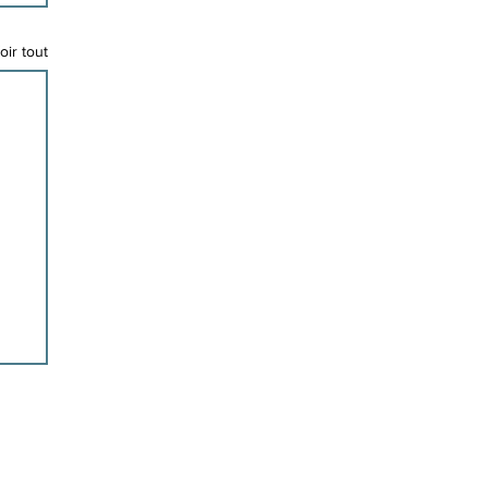
oir tout
Bureau de Montréal :
2600, rue William-Tremblay,