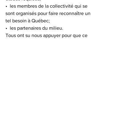
•  les membres de la collectivité qui se 
sont organisés pour faire reconnaître un 
tel besoin à Québec;
•  les partenaires du milieu. 
Tous ont su nous appuyer pour que ce 
projet voie le jour. Pour les membres de 
l’équipe de MCE Conseils, il s’agit 
d’une réussite, tant au niveau de l’octroi 
du projet par le CIUSSS de la Capitale-
Nationale que par l’appropriation de 
l’équipe du projet. Ainsi ce projet cadre 
parfaitement avec nos valeurs 
organisationnelles d’accompagner et de 
développer l’autonomie des 
gestionnaires et des équipes de travail. »
Un grand merci à madame Ratté d’avoir 