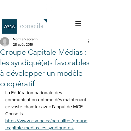
Norma Yaccarini
28 août 2019
Groupe Capitale Médias :
les syndiqué(e)s favorables
à développer un modèle
coopératif
La Fédération nationale des 
communication entame dès maintenant 
ce vaste chantier avec l'appui de MCE 
Conseils. 
https://www.csn.qc.ca/actualites/groupe
-capitale-medias-les-syndique-es-