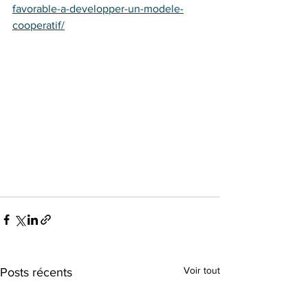
favorable-a-developper-un-modele-
cooperatif/
Voir tout
Posts récents